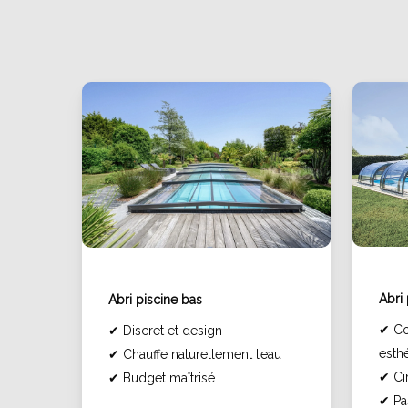
Abri
Abri piscine bas
✔
Co
✔
Discret et design
esth
✔
Chauffe naturellement l’eau
✔
Cir
✔
Budget maîtrisé
✔
Pa