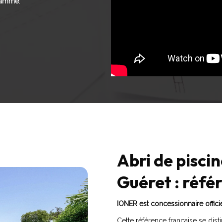
 gamme
.
Abri de pisci
Guéret : réf
IONER est concessionnaire offic
Cette référence française se dist