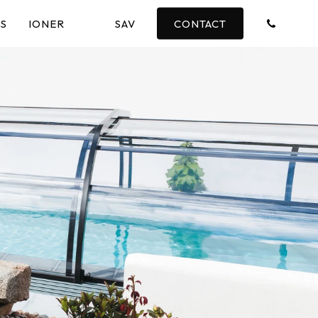
NS
IONER
SAV
CONTACT
te de garage
Portail et clôture
ola
Carport