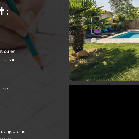
 :
et ou en
écurisant
’année
nt aujourd’hui