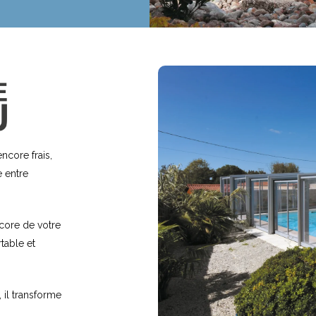
Studio de jardin
Cuisine ex
ncore frais,
e entre
core de votre
table et
il transforme