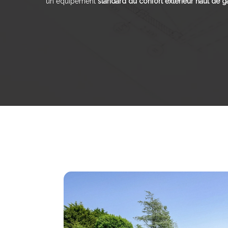
un équipement
standard du confort extérieur haut de