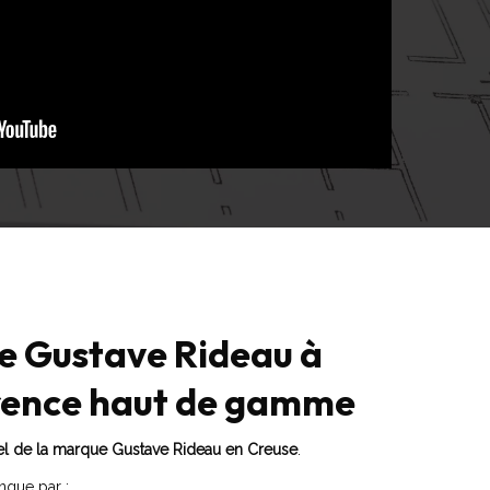
ne Gustave Rideau à
érence haut de gamme
iel de la marque Gustave Rideau en Creuse
.
ingue par :