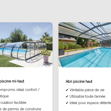
 piscine mi-haut
Abri piscine haut
mpromis idéal confort /
✔
Véritable pièce de vie
étique
✔
Utilisable toute l’année
culation facilitée
✔
Idéal pour espace détent
s de permis de construire